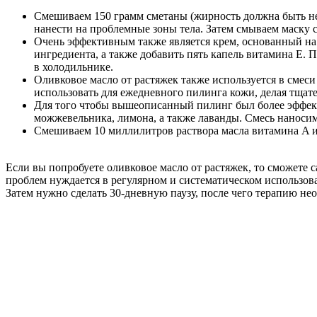
Смешиваем 150 грамм сметаны (жирность должна быть нев
нанести на проблемные зоны тела. Затем смываем маску
Очень эффективным также является крем, основанный на 
ингредиента, а также добавить пять капель витамина E.
в холодильнике.
Оливковое масло от растяжек также используется в смеси
использовать для ежедневного пилинга кожи, делая тща
Для того чтобы вышеописанный пилинг был более эффект
можжевельника, лимона, а также лаванды. Смесь наносим
Смешиваем 10 миллилитров раствора масла витамина A и
Если вы попробуете оливковое масло от растяжек, то сможете 
проблем нуждается в регулярном и систематическом использова
Затем нужно сделать 30-дневную паузу, после чего терапию не