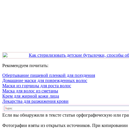
Как стерилизовать детские бутылочки, способы об
Рекомендуем почитать:
Обертывание пищевой пленкой для похудения
Домашние маски для поврежденных волос
Маски из горчицы для роста волос
Маска для волос из сметаны
Крем для жирной кожи лица
Лекарства для разжижения крови
Если вы обнаружили в тексте статьи орфографическую или гра
Фотографии взяты из открытых источников. При копировании м