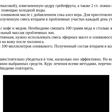
ысокой), измельченную цедру грейпфрута, а также 2 ст. ложки
 с помощью холодной воды.
оливковом масле с добавлением сока алоэ вера. Для приготовле
 Полученную смесь втираем в проблемные участки каждый день у
 с кофе и медом. Необходимо смешать 100 грамм меда и столько ж
тельный массаж проблемных зон.
ивным, нужно использовать смесь эфирных масел и оливкового.
 на кожу после пиллинга.
 100 миллилитров оливкового. Полученный состав втираем в ко
самостоятельно убедиться в том, насколько оно эффективно. Но 
нии выбранных средств. Курс лечения всеми методами, перечисл
обходимо повторить.